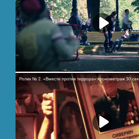
ЛИ)
овые